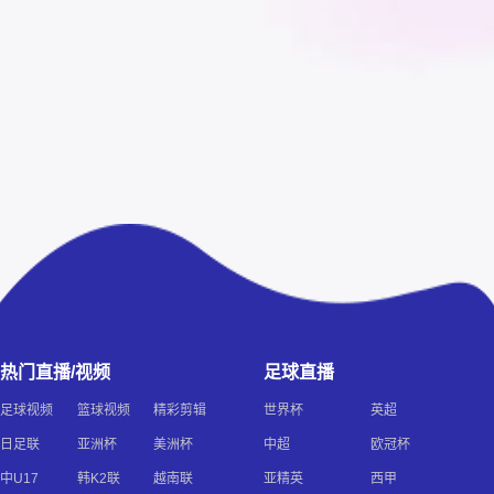
热门直播/视频
足球直播
足球视频
篮球视频
精彩剪辑
世界杯
英超
日足联
亚洲杯
美洲杯
中超
欧冠杯
中U17
韩K2联
越南联
亚精英
西甲