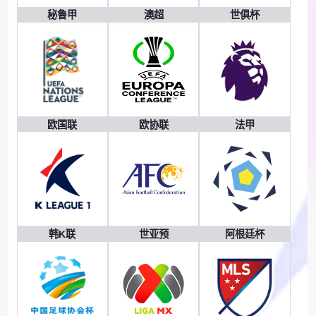
秘鲁甲
澳超
世俱杯
欧国联
欧协联
法甲
韩K联
世亚预
阿根廷杯