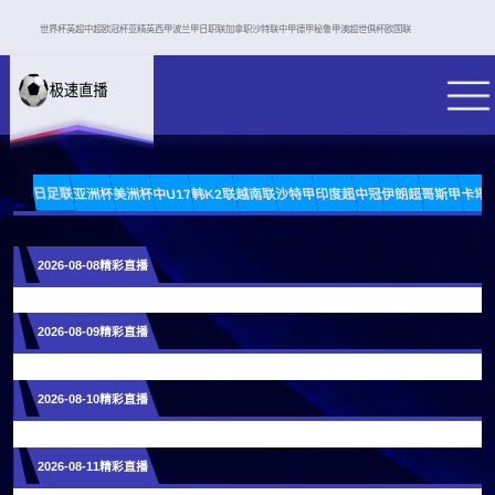
世界杯
英超
中超
欧冠杯
亚精英
西甲
波兰甲
日职联
加拿职
沙特联
中甲
德甲
秘鲁甲
澳超
世俱杯
欧国联
日足联
亚洲杯
美洲杯
中U17
韩K2联
越南联
沙特甲
印度超
中冠
伊朗超
哥斯甲
卡塔
2026-08-08精彩直播
2026-08-09精彩直播
2026-08-10精彩直播
2026-08-11精彩直播