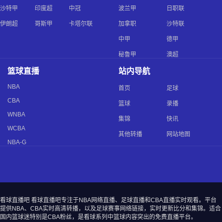
沙特甲
印度超
中冠
波兰甲
日职联
伊朗超
哥斯甲
卡塔尔联
加拿职
沙特联
中甲
德甲
秘鲁甲
澳超
篮球直播
站内导航
NBA
首页
足球
CBA
篮球
录播
WNBA
集锦
快讯
WCBA
其他转播
网站地图
NBA-G
看球直播吧 看球直播吧专注于NBA网络直播、足球直播和CBA直播实时观看。平台
提供NBA、CBA实时高清转播，以及足球赛事网络链接，实时更新比分和集锦。适合
国内篮球迷特别是CBA粉丝，是看球系列中篮球内容突出的免费直播平台。