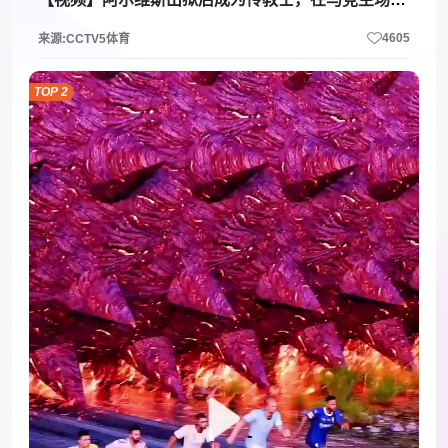
4605
来源:CCTV5体育
TOP 2