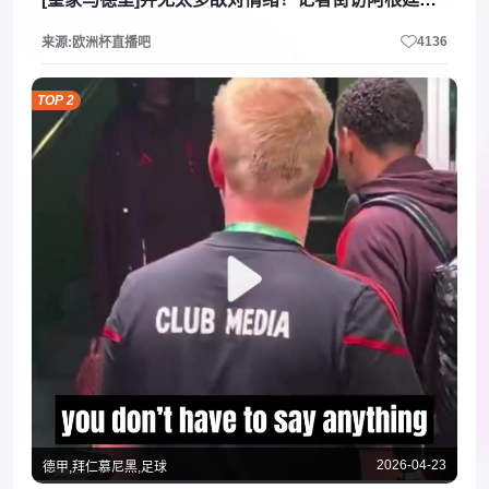
4136
来源:欧洲杯直播吧
TOP 2
2026-04-23
德甲,拜仁慕尼黑,足球