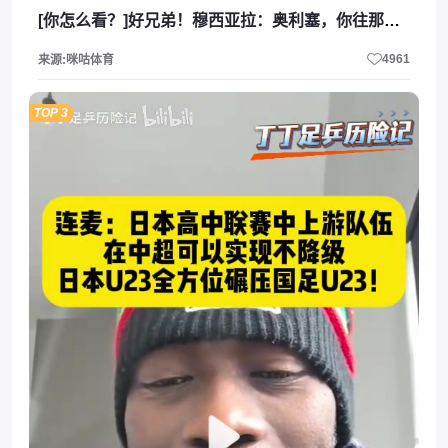
[你怎么看？]好兄弟！穆西亚拉：奥利塞，你往那一站就行，话我替你说！
4961
来源:咪咕体育
TOP 3