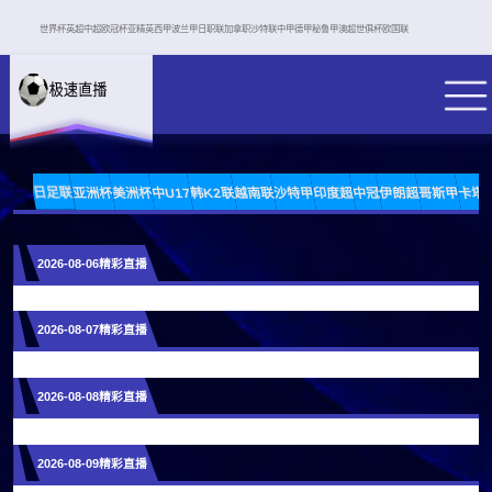
世界杯
英超
中超
欧冠杯
亚精英
西甲
波兰甲
日职联
加拿职
沙特联
中甲
德甲
秘鲁甲
澳超
世俱杯
欧国联
日足联
亚洲杯
美洲杯
中U17
韩K2联
越南联
沙特甲
印度超
中冠
伊朗超
哥斯甲
卡塔
2026-08-06精彩直播
2026-08-07精彩直播
2026-08-08精彩直播
2026-08-09精彩直播