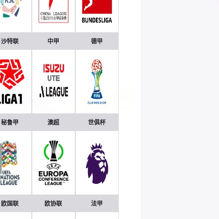
沙特联
中甲
德甲
秘鲁甲
澳超
世俱杯
欧国联
欧协联
法甲