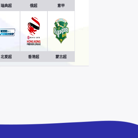
瑞典超
俄超
意甲
北爱超
香港超
蒙古超