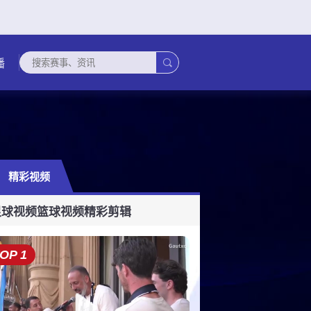

播
精彩视频
超
委内甲
孟加拉超
科威甲
黎超杯
缅甸联
塔吉克超
厄瓜甲
欧联杯
葡
足球视频
篮球视频
精彩剪辑
OP 1