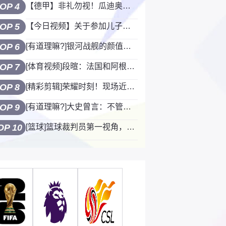
OP 4
【德甲】非礼勿视！瓜迪奥拉场边搞怪时刻合集！
OP 5
【今日视频】关于参加儿子学校篮球比赛，裤子都拼掉的这件事！
OP 6
[有道理嘛?]银河战舰的颜值担当！这俩关系是真好啊，到哪都形影不离
OP 7
[体育视频]段暄：法国和阿根廷不会会师决赛！完美决赛很难实现，总会有意外
OP 8
[精彩剪辑]荣耀时刻！现场近距离拍摄C罗捧杯冠军奖杯庆祝！
OP 9
[有道理嘛?]大史曾言：不管坎宁安在与不在，骑士在季后赛都必杀活塞
OP 10
[篮球]篮球裁判员第一视角，带您云执裁（3人制执裁）看看你判对了吗？