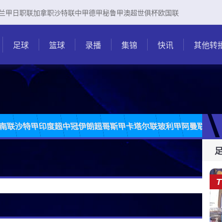
兰甲
日职联
加拿职
沙特联
中甲
德甲
秘鲁甲
澳超
世俱杯
欧国联
足球
篮球
录播
集锦
快讯
其他转
南联
沙特甲
印度超
中冠
伊朗超
哥斯甲
卡塔尔联
玻利甲
阿曼联
柬埔
T