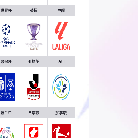
世界杯
英超
中超
欧冠杯
亚精英
西甲
波兰甲
日职联
加拿职