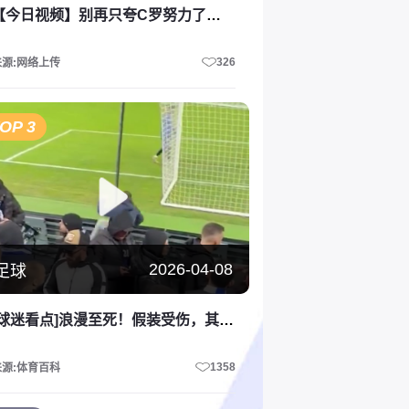
【今日视频】别再只夸C罗努力了！费迪南德曾言：C罗觉得这对他是一种侮辱！
326
来源:网络上传
OP 3
2026-04-08
足球
[球迷看点]浪漫至死！假装受伤，其实是……向女友求婚！
1358
来源:体育百科