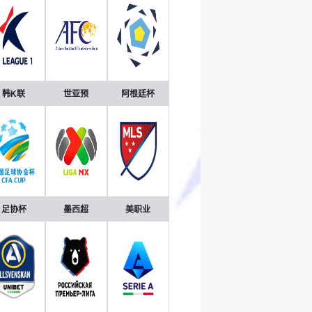
韩K联
世亚预
阿根廷杯
足协杯
墨西超
美职业