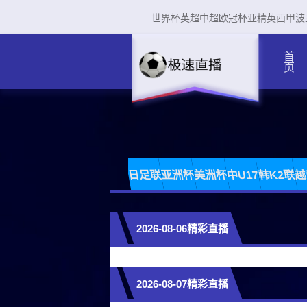
世界杯
英超
中超
欧冠杯
亚精英
西甲
波
首页
日足联
亚洲杯
美洲杯
中U17
韩K2联
越
2026-08-06精彩直播
2026-08-07精彩直播