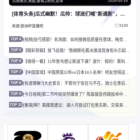
2026-05-16
瓜迪奥拉,英超,曼城,Z原创,足球
[体育头条]瓜式幽默！瓜帅：球迷们喊“斯通斯”，他们买了票，斯通斯该上场
3100
来源:欧洲杯直播吧
TOP 4
[视频]张弓搭箭！名场面：如何挽救低质量任意球，梅克斯自有答案！
TOP 5
【精彩剪辑】放飞自我！“詹姆斯吃着冰激凌现身街头引起轰动～”
TOP 6
【值得一看】11年詹韦想让斯波下课？波什：假的！莱利还被迫开会澄清不出山
TOP 7
【中国篮球】中国男篮公布vs日本14人名单！吧友觉得这份名单符合预期么？
TOP 8
[有道理嘛?]大史曾言：不管坎宁安在与不在，骑士在季后赛都必杀活塞
TOP 9
[今日视频]第二节咋就突然爆发了？陈盈骏急停跳投命中，赵继伟没刹住车赔上犯规了！
TOP 10
[集锦]啊？美媒曾建议：湖人可尝试打包里夫斯，交易来杰伦·格林！