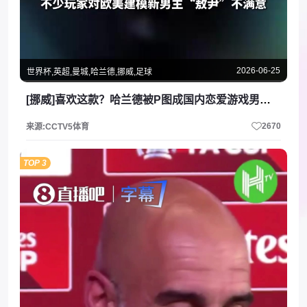
2026-06-25
世界杯,英超,曼城,哈兰德,挪威,足球
[挪威]喜欢这款？哈兰德被P图成国内恋爱游戏男主！
2670
来源:CCTV5体育
TOP 3