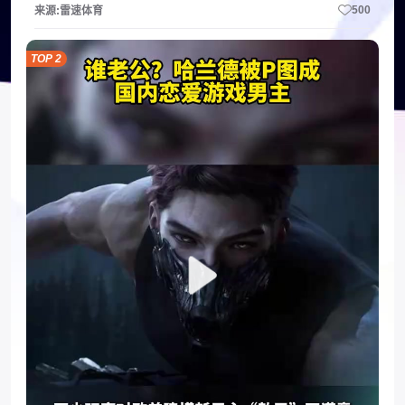
500
来源:雷速体育
TOP 2