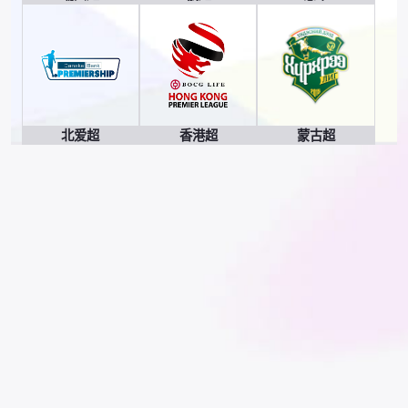
北爱超
香港超
蒙古超