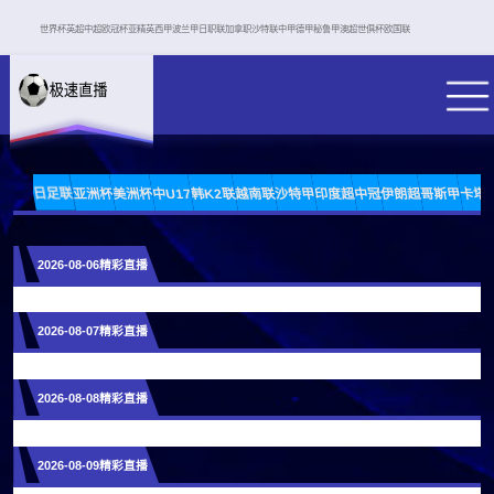
世界杯
英超
中超
欧冠杯
亚精英
西甲
波兰甲
日职联
加拿职
沙特联
中甲
德甲
秘鲁甲
澳超
世俱杯
欧国联
日足联
亚洲杯
美洲杯
中U17
韩K2联
越南联
沙特甲
印度超
中冠
伊朗超
哥斯甲
卡塔
2026-08-06精彩直播
2026-08-07精彩直播
2026-08-08精彩直播
2026-08-09精彩直播