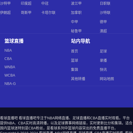
沙特甲
印度超
中冠
波兰甲
日职联
伊朗超
哥斯甲
卡塔尔联
加拿职
沙特联
中甲
德甲
秘鲁甲
澳超
篮球直播
站内导航
NBA
首页
足球
CBA
篮球
录播
WNBA
集锦
快讯
WCBA
其他转播
网站地图
NBA-G
看球直播吧 看球直播吧专注于NBA网络直播、足球直播和CBA直播实时观看。平台
提供NBA、CBA实时高清转播，以及足球赛事网络链接，实时更新比分和集锦。适合
国内篮球迷特别是CBA粉丝，是看球系列中篮球内容突出的免费直播平台。