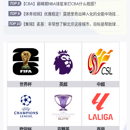
TOP 8
【CBA】巅峰期NBA球星来打CBA什么观感？
TOP 9
【体育视频】优雅稳定！莫德里奇出神入化的全能中场技巧！
TOP 10
【集锦】麦基：非常想了解北京这座城市，目标是帮助球队赢下很多比赛
世界杯
英超
中超
欧冠杯
亚精英
西甲