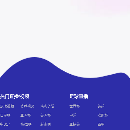
热门直播/视频
足球直播
足球视频
篮球视频
精彩剪辑
世界杯
英超
日足联
亚洲杯
美洲杯
中超
欧冠杯
中U17
韩K2联
越南联
亚精英
西甲