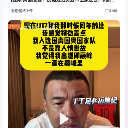
4199
来源:网络上传
TOP 2