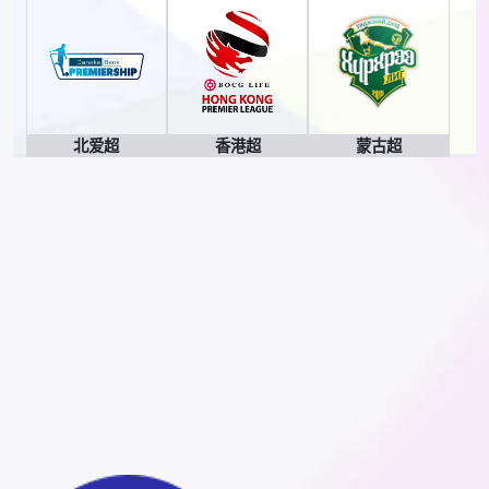
北爱超
香港超
蒙古超