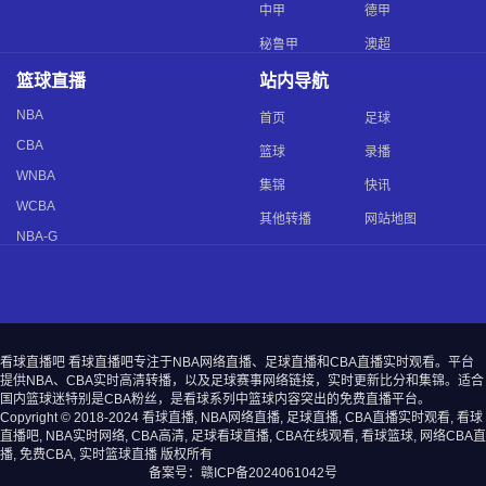
中甲
德甲
秘鲁甲
澳超
篮球直播
站内导航
NBA
首页
足球
CBA
篮球
录播
WNBA
集锦
快讯
WCBA
其他转播
网站地图
NBA-G
看球直播吧 看球直播吧专注于NBA网络直播、足球直播和CBA直播实时观看。平台
提供NBA、CBA实时高清转播，以及足球赛事网络链接，实时更新比分和集锦。适合
国内篮球迷特别是CBA粉丝，是看球系列中篮球内容突出的免费直播平台。
Copyright © 2018-2024 看球直播, NBA网络直播, 足球直播, CBA直播实时观看, 看球
直播吧, NBA实时网络, CBA高清, 足球看球直播, CBA在线观看, 看球篮球, 网络CBA直
播, 免费CBA, 实时篮球直播 版权所有
备案号：
赣ICP备2024061042号