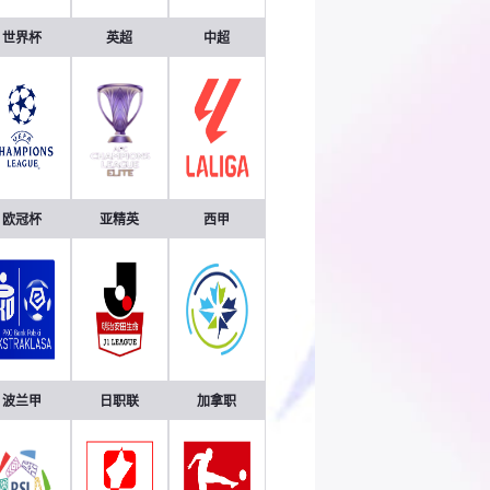
世界杯
英超
中超
欧冠杯
亚精英
西甲
波兰甲
日职联
加拿职