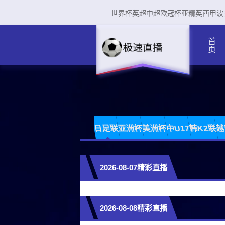
世界杯
英超
中超
欧冠杯
亚精英
西甲
波
首页
日足联
亚洲杯
美洲杯
中U17
韩K2联
越
2026-08-07精彩直播
2026-08-08精彩直播