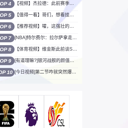
OP 4
【视频】杰拉德：此前赛季最后一场对曼城，瓜帅换人后，突然改变了强度！
OP 5
【值得一看】哥们，想看挂臂扣篮！
OP 6
【推荐视频】嚯，这强壮的大体格！张曼源身穿旗袍黑丝热舞
OP 7
[NBA]特尔费尔：拉尔萨拿走了斯科蒂的养老金，球员妻子90%是假的！
OP 8
【体育视频】维金斯此前谈SGA：他每年都在进步，退役时会进入GOAT讨论
OP 9
[有道理嘛?]银河战舰的颜值担当！这俩关系是真好啊，到哪都形影不离
OP 10
[今日视频]第二节咋就突然爆发了？陈盈骏急停跳投命中，赵继伟没刹住车赔上犯规了！