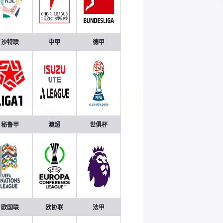
沙特联
中甲
德甲
秘鲁甲
澳超
世俱杯
欧国联
欧协联
法甲