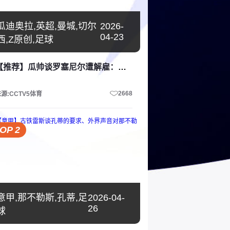
瓜迪奥拉,英超,曼城,切尔
2026-
04-23
西,Z原创,足球
【推荐】瓜帅谈罗塞尼尔遭解雇：很遗憾，我也很幸运十年前做了正确的决定
2668
源:CCTV5体育
OP 2
意甲,那不勒斯,孔蒂,足
2026-04-
26
球