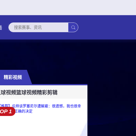

播
精彩视频
超
委内甲
孟加拉超
科威甲
黎超杯
缅甸联
塔吉克超
厄瓜甲
欧联杯
葡
足球视频
篮球视频
精彩剪辑
OP 1