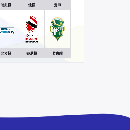
瑞典超
俄超
意甲
北爱超
香港超
蒙古超