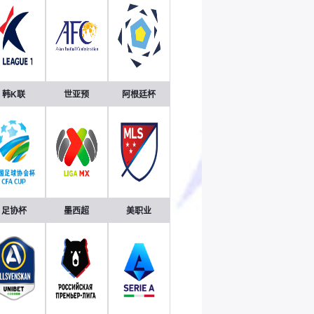
韩K联
世亚预
阿根廷杯
足协杯
墨西超
美职业