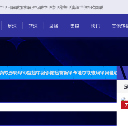
兰甲
日职联
加拿职
沙特联
中甲
德甲
秘鲁甲
澳超
世俱杯
欧国联
足球
篮球
录播
集锦
快讯
其他转
南联
沙特甲
印度超
中冠
伊朗超
哥斯甲
卡塔尔联
玻利甲
阿曼联
柬埔
T