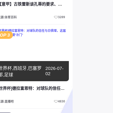
【意甲】古铁雷斯谈孔蒂的要求、外界声音对那不勒斯的影响！
3289
来源:体育百科
OP 3
世界杯,西班牙,巴塞罗
2026-07-
02
那,足球
[世界杯]德拉富恩特：对球队的信任与日俱增，这届世界杯没有所谓“冷门”
4830
来源:直播吧