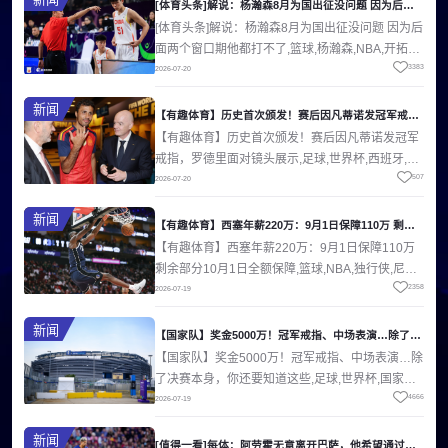
[体育头条]解说：杨瀚森8月为国出征没问题 因为后面两个窗口期他都打不了
[体育头条]解说：杨瀚森8月为国出征没问题 因为后
面两个窗口期他都打不了,篮球,杨瀚森,NBA,开拓者,
中国篮球,中国男篮。欢迎收藏本站，24小时为你
3383
2026-07-20
更新最新的足球，篮球体育资讯。
新闻
【有趣体育】历史首次颁发！赛后因凡蒂诺发冠军戒指，罗德里面对镜头展示
【有趣体育】历史首次颁发！赛后因凡蒂诺发冠军
戒指，罗德里面对镜头展示,足球,世界杯,西班牙,点
赞西班牙。欢迎收藏本站，24小时为你更新最新的
507
2026-07-20
足球，篮球体育资讯。
新闻
【有趣体育】西塞年薪220万：9月1日保障110万 剩余部分10月1日全额保障
【有趣体育】西塞年薪220万：9月1日保障110万
剩余部分10月1日全额保障,篮球,NBA,独行侠,尼克
斯。欢迎收藏本站，24小时为你更新最新的足球，
2358
2026-07-19
篮球体育资讯。
新闻
【国家队】奖金5000万！冠军戒指、中场表演…除了决赛本身，你还要知道这些
【国家队】奖金5000万！冠军戒指、中场表演…除
了决赛本身，你还要知道这些,足球,世界杯,国家队,
西班牙,阿根廷。欢迎收藏本站，24小时为你更新
4666
2026-07-19
最新的足球，篮球体育资讯。
新闻
[值得一看]每体：阿劳霍无意离开巴萨，他希望通过季前备战来赢得首发位置