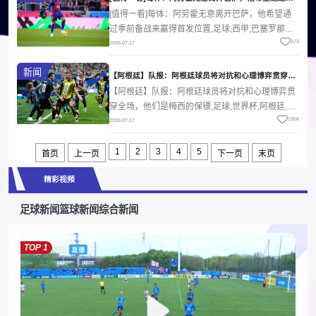
[值得一看]每体：阿劳霍无意离开巴萨，他希望通
过季前备战来赢得首发位置,足球,西甲,巴塞罗那。
欢迎收藏本站，24小时为你更新最新的足球，篮球
373
2026-07-17
体育资讯。
新闻
【阿根廷】队报：阿根廷球员将对抗和心理博弈贯穿全场，他们是梅西的保镖
【阿根廷】队报：阿根廷球员将对抗和心理博弈贯
穿全场，他们是梅西的保镖,足球,世界杯,阿根廷,梅
西。欢迎收藏本站，24小时为你更新最新的足球，
1968
2026-07-17
篮球体育资讯。
1
2
3
4
5
首页
上一页
下一页
末页
精彩视频
足球新闻
篮球新闻
综合新闻
TOP 1