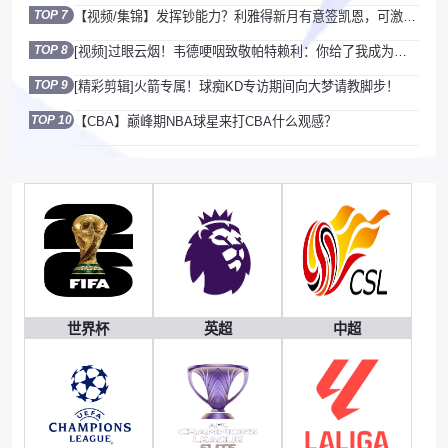
TOP 7
【视频/集锦】发挥钞能力？利雅得新月有意签凯恩，可激活其6500万欧解约条款！
TOP 8
[视频]过眼云烟！韦德哽咽致敬帕特赖利：你给了我成为伟大的机会！
TOP 9
[精彩剪辑]火箭专属！球痴KD专访期间向大梦请教脚步！
TOP 10
【CBA】巅峰期NBA球星来打CBA什么观感？
世界杯
英超
中超