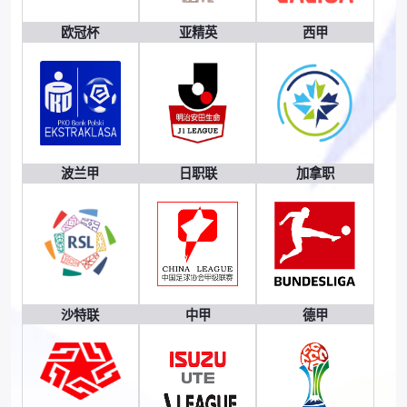
欧冠杯
亚精英
西甲
波兰甲
日职联
加拿职
沙特联
中甲
德甲