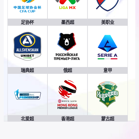
足协杯
墨西超
美职业
瑞典超
俄超
意甲
北爱超
香港超
蒙古超