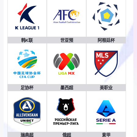
韩K联
世亚预
阿根廷杯
足协杯
墨西超
美职业
瑞典超
俄超
意甲