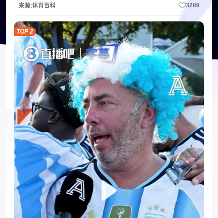
3289
来源:体育百科
TOP 2