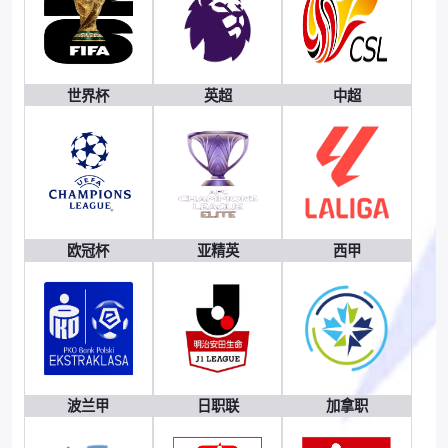
世界杯
英超
中超
欧冠杯
亚精英
西甲
波兰甲
日职联
加拿职