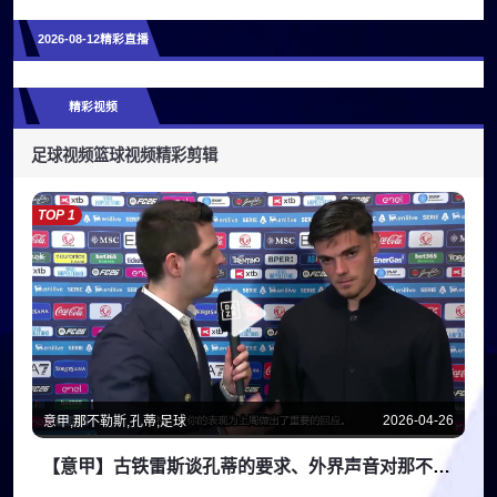
2026-08-12精彩直播
精彩视频
足球视频
篮球视频
精彩剪辑
TOP 1
2026-04-26
意甲,那不勒斯,孔蒂,足球
【意甲】古铁雷斯谈孔蒂的要求、外界声音对那不勒斯的影响！