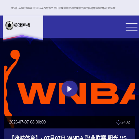
世界杯
英超
中超
欧冠杯
亚精英
西甲
波兰甲
日职联
加拿职
沙特联
中甲
德甲
秘鲁甲
澳超
世俱杯
欧国联
2026-07-07 08:00:00
2402
【咪咕体育】- 07月07日 WNBA 职业联赛 阳光 VS