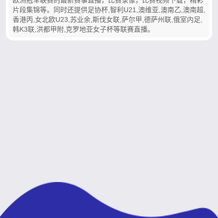
片段集锦等。同时还提供足协杯,智利U21,澳维亚,澳南乙,澳南超,
香港丙,女北欧U23,苏业余,斯伐女联,萨尔甲,德萨州联,俄室内足,
韩K3联,洪都甲附,克罗地亚女子杯等联赛直播。