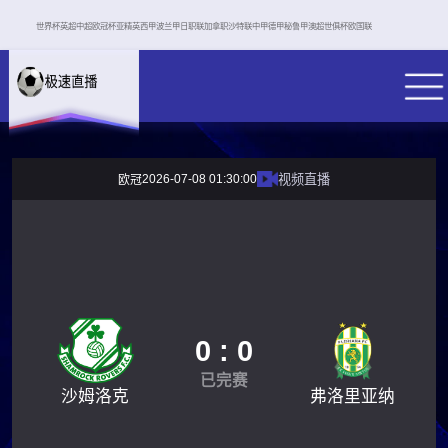
世界杯
英超
中超
欧冠杯
亚精英
西甲
波兰甲
日职联
加拿职
沙特联
中甲
德甲
秘鲁甲
澳超
世俱杯
欧国联
2026-07-08 01:30:00
视频直播
欧冠
0 : 0
已完赛
沙姆洛克
弗洛里亚纳