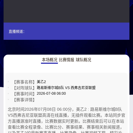
直播频道：
本场概况
比赛情报
球队概况
【赛事名称】
美乙2
【对阵球队】
路易斯维尔城B队 VS 西弗吉尼亚联盟
【赛事时间】
2026-07-08 06:00
【赛事详情】
北京时间2026年07月08日 06:00分，美乙2 : 路易斯维尔城B队
VS西弗吉尼亚联盟高清在线直播，无插件观看比赛。本站同步官
方直播源准时直播，比赛数据实时更新。比赛结束后可以在本站
查看比赛全程录像、比赛比分、赛事结果、赛事相关新闻报道，
以及美乙2的最新赛事直播，比赛录像，比赛视频下载，精彩片