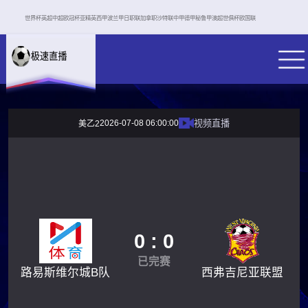
世界杯
英超
中超
欧冠杯
亚精英
西甲
波兰甲
日职联
加拿职
沙特联
中甲
德甲
秘鲁甲
澳超
世俱杯
欧国联
2026-07-08 06:00:00
视频直播
美乙2
0 : 0
已完赛
路易斯维尔城B队
西弗吉尼亚联盟