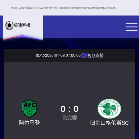
世界杯
英超
中超
欧冠杯
亚精英
西甲
波兰甲
日职联
加拿职
沙特联
中甲
德甲
秘鲁甲
澳超
世俱杯
欧国联
2026-07-08 07:00:00
视频直播
美乙2
0 : 0
已完赛
阿尔马登
旧金山格伦斯SC