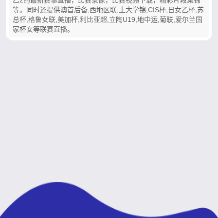
等。同时还提供澳首后备,西地区联,土大学锦,CIS杯,日女乙杯,苏
总杯,格鲁女联,美加杯,利比亚超,立陶U19,地中运,葡联,爱尔兰国
家杯女等联赛直播。