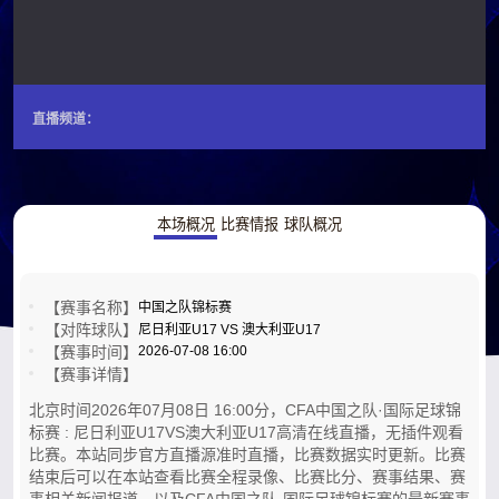
直播频道：
本场概况
比赛情报
球队概况
【赛事名称】
中国之队锦标赛
【对阵球队】
尼日利亚U17 VS 澳大利亚U17
【赛事时间】
2026-07-08 16:00
【赛事详情】
北京时间2026年07月08日 16:00分，CFA中国之队·国际足球锦
标赛 : 尼日利亚U17VS澳大利亚U17高清在线直播，无插件观看
比赛。本站同步官方直播源准时直播，比赛数据实时更新。比赛
结束后可以在本站查看比赛全程录像、比赛比分、赛事结果、赛
事相关新闻报道，以及CFA中国之队·国际足球锦标赛的最新赛事