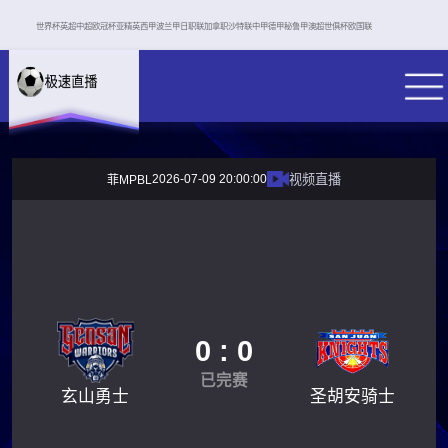
世界杯
英超
中超
欧冠杯
亚精英
西甲
波兰甲
日职联
加拿职
沙特联
中甲
德甲
秘鲁甲
澳超
世俱杯
欧国联
2026-07-09 20:00:00
视频直播
菲MPBL
0 : 0
已完赛
玄山勇士
圣胡安骑士