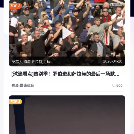
TOP 2
2026-04-20
英超,利物浦,萨拉赫,足球
[球迷看点]告别季！罗伯逊和萨拉赫的最后一场默西塞德郡德比！
500
来源:雷速体育
TOP 3