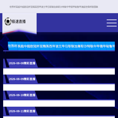
世界杯
英超
中超
欧冠杯
亚精英
西甲
波兰甲
日职联
加拿职
沙特联
中甲
德甲
秘鲁甲
澳超
世俱杯
欧国联
世界杯
英超
中超
欧冠杯
亚精英
西甲
波兰甲
日职联
加拿职
沙特联
中甲
德甲
秘鲁甲
2026-08-08精彩直播
2026-08-09精彩直播
2026-08-10精彩直播
2026-08-11精彩直播