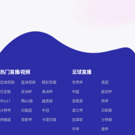
热门直播/视频
足球直播
足球视频
篮球视频
精彩剪辑
世界杯
英超
日足联
亚洲杯
美洲杯
中超
欧冠杯
中U17
韩K2联
越南联
亚精英
西甲
沙特甲
印度超
中冠
波兰甲
日职联
伊朗超
哥斯甲
卡塔尔联
加拿职
沙特联
中甲
德甲