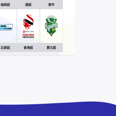
瑞典超
俄超
意甲
北爱超
香港超
蒙古超