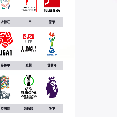
沙特联
中甲
德甲
秘鲁甲
澳超
世俱杯
欧国联
欧协联
法甲