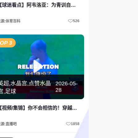
【球迷看点】阿韦洛亚：为青训自豪，居莱尔吊射值三张球票，巴尔韦德如有神助
526
来源:体育百科
OP 3
英超,水晶宫,点赞水晶
2026-05-
28
宫,足球
【视频/集锦】你不会相信的！穿越回2005年的水晶宫球迷！
1858
来源:直播吧