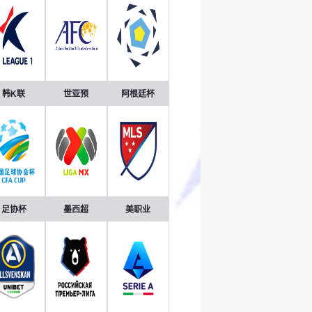
韩K联
世亚预
阿根廷杯
足协杯
墨西超
美职业