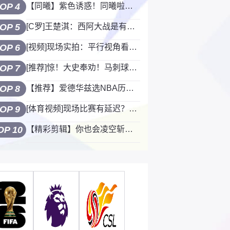
OP 4
【同曦】紫色诱惑！同曦啦啦队的小姐姐们真是让人难忘啊~
OP 5
[C罗]王楚淇：西阿大战是有一方的球迷的灾难，估计C罗看新闻都头疼！
OP 6
[视频]现场实拍：平行视角看阿尔瓦雷斯炸裂任意球
OP 7
[推荐]惊！大史奉劝！马刺球迷在纽约不要暴露身份！
OP 8
【推荐】爱德华兹选NBA历史首发五虎：库里自己乔丹KD奥尼尔！
OP 9
[体育视频]现场比赛有延迟？网红美女观赛，先收到了曼城进球的消息1
OP 10
【精彩剪辑】你也会凌空斩！阿尔特塔巴黎时期的精彩时刻！