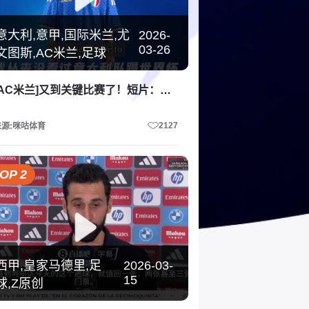
意大利,意甲,国际米兰,尤
2026-
03-26
文图斯,AC米兰,足球
[AC米兰]又到关键比赛了！短片：有多少代人没看过意大利踢世界杯？
2127
来源:咪咕体育
OP 2
西甲,皇家马德里,足
2026-03-
15
球,Z原创