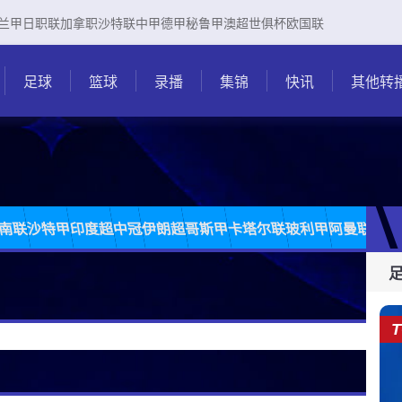
兰甲
日职联
加拿职
沙特联
中甲
德甲
秘鲁甲
澳超
世俱杯
欧国联
足球
篮球
录播
集锦
快讯
其他转
南联
沙特甲
印度超
中冠
伊朗超
哥斯甲
卡塔尔联
玻利甲
阿曼联
柬埔
T