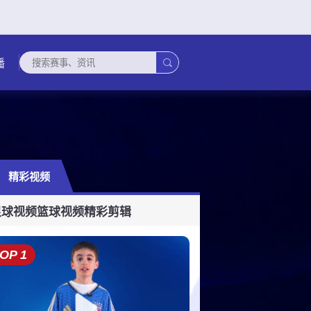

播
精彩视频
超
委内甲
孟加拉超
科威甲
黎超杯
缅甸联
塔吉克超
厄瓜甲
欧联杯
葡
足球视频
篮球视频
精彩剪辑
OP 1