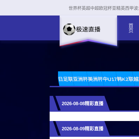
世界杯
英超
中超
欧冠杯
亚精英
西甲
波
首页
日足联
亚洲杯
美洲杯
中U17
韩K2联
越
2026-08-08精彩直播
2026-08-09精彩直播