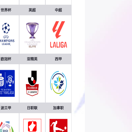
世界杯
英超
中超
欧冠杯
亚精英
西甲
波兰甲
日职联
加拿职